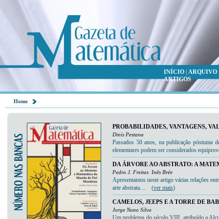
INÍCIO
|
ARQUIVO
ARTIGOS
Home
PROBABILIDADES, VANTAGENS, VA
Dinis Pestana
Passados 50 anos, na publicação póstuma de 
elementares podem ser considerados equiprov
DA ÁRVORE AO ABSTRATO: A MATE
Pedro J. Freitas
Inês Brée
Apresentamos neste artigo várias relações ent
arte abstrata.... (
ver mais
)
CAMELOS, JEEPS E A TORRE DE BA
Jorge Nuno Silva
Um problema do século VIII, atribuído a Alcu