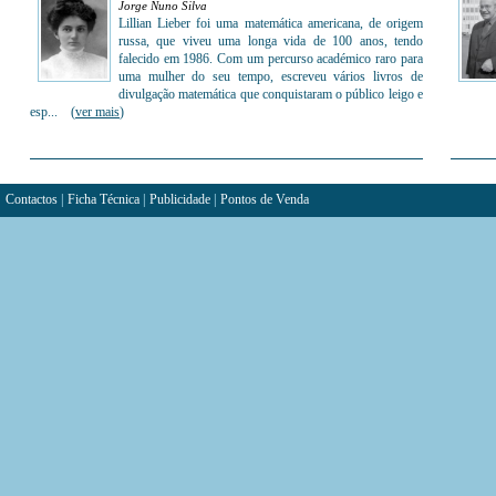
Jorge Nuno Silva
Lillian Lieber foi uma matemática americana, de origem
russa, que viveu uma longa vida de 100 anos, tendo
falecido em 1986. Com um percurso académico raro para
uma mulher do seu tempo, escreveu vários livros de
divulgação matemática que conquistaram o público leigo e
esp... (
ver mais
)
Contactos
|
Ficha Técnica
|
Publicidade
|
Pontos de Venda