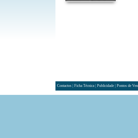
Contactos
|
Ficha Técnica
|
Publicidade
|
Pontos de Ven