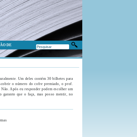
ÃO DE
turalmente. Um deles contém 30 bilhetes para
scobrir o número do cofre premiado, o prof.
u Não. Após eu responder podem escolher um
o garanto que o faça, mas posso mentir, no
lemas