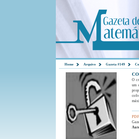
Home
Arquivo
Gazeta #149
Co
CO
O cr
um c
prop
cofr
máx
PDF
Gaz
Aut