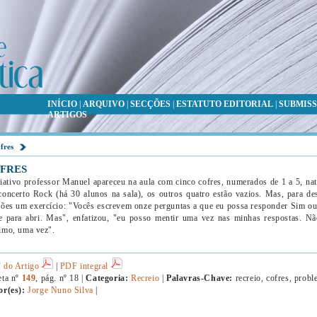
INÍCIO
|
ARQUIVO
|
SECÇÕES
|
ESTATUTO EDITORIAL
|
SUBMISS
ARTIGOS
fres
FRES
iativo professor Manuel apareceu na aula com cinco cofres, numerados de 1 a 5, na
oncerto Rock (há 30 alunos na sala), os outros quatro estão vazios. Mas, para de
ões um exercício: "Vocês escrevem onze perguntas a que eu possa responder Sim o
e para abri. Mas", enfatizou, "eu posso mentir uma vez nas minhas respostas. Nã
imo, uma vez".
 do Artigo
|
PDF integral
eta nº
149
, pág. nº 18 |
Categoria:
Recreio
|
Palavras-Chave:
recreio, cofres, prob
or(es):
Jorge Nuno Silva
|