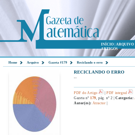
INÍCIO
|
ARQUIVO
ARTIGOS
Home
Arquivo
Gazeta #179
Reciclando o erro
RECICLANDO O ERRO
--
PDF do Artigo
|
PDF integral
Gazeta nº
179
, pág. nº 2 |
Categoria:
Autor(es):
Atractor
|