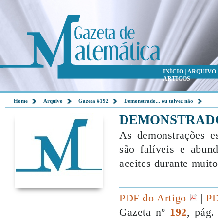
INÍCIO
|
ARQUIVO
ARTIGOS
Home
Arquivo
Gazeta #192
Demonstrado... ou talvez não
DEMONSTRADO.
As demonstrações e
são falíveis e abu
aceites durante muit
PDF do Artigo
|
PD
Gazeta nº
192
, pág.