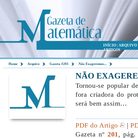
INÍCIO
|
ARQUIVO
ARTIGOS
Home
Arquivo
Gazeta #201
Não Exageremos...
NÃO EXAGEREM
Tornou-se popular de
fora criadora do pr
será bem assim…
PDF do Artigo
|
PD
Gazeta nº
201
, pág.