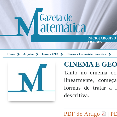
INÍCIO
|
ARQUIVO
ARTIGOS
Home
Arquivo
Gazeta #203
Cinema e Geometria Descritiva
CINEMA E GEO
Tanto no cinema com
linearmente, começ
formas de tratar a 
descritiva.
PDF do Artigo
|
PD