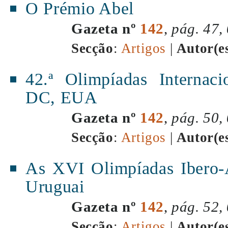
O Prémio Abel
Gazeta nº
142
,
pág. 47,
Secção
:
Artigos
|
Autor(e
42.ª Olimpíadas Internac
DC, EUA
Gazeta nº
142
,
pág. 50,
Secção
:
Artigos
|
Autor(e
As XVI Olimpíadas Ibero-
Uruguai
Gazeta nº
142
,
pág. 52,
Secção
:
Artigos
|
Autor(e