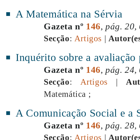
A Matemática na Sérvia
Gazeta nº
146
,
pág. 20,
Secção
:
Artigos
|
Autor(e
Inquérito sobre a avaliação
Gazeta nº
146
,
pág. 24,
Secção
:
Artigos
|
Aut
Matemática ;
A Comunicação Social e a S
Gazeta nº
146
,
pág. 28,
Secção
:
Artigos
|
Autor(e