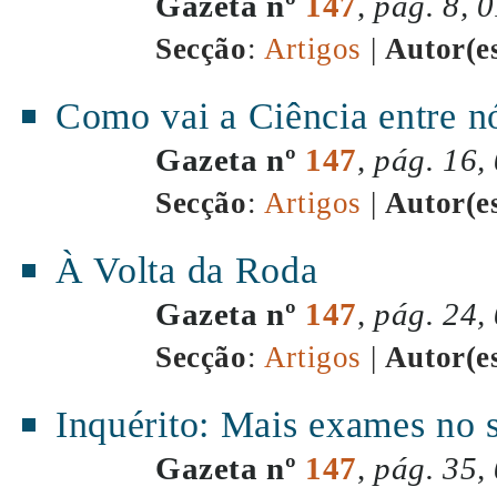
Gazeta nº
147
,
pág. 8, 
Secção
:
Artigos
|
Autor(e
Como vai a Ciência entre n
Gazeta nº
147
,
pág. 16,
Secção
:
Artigos
|
Autor(e
À Volta da Roda
Gazeta nº
147
,
pág. 24,
Secção
:
Artigos
|
Autor(e
Inquérito: Mais exames no 
Gazeta nº
147
,
pág. 35,