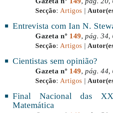
Gazeta nº
149
,
pág. 20,
Secção
:
Artigos
|
Autor(e
Entrevista com Ian N. Stew
Gazeta nº
149
,
pág. 34,
Secção
:
Artigos
|
Autor(e
Cientistas sem opinião?
Gazeta nº
149
,
pág. 44,
Secção
:
Artigos
|
Autor(e
Final Nacional das XX
Matemática