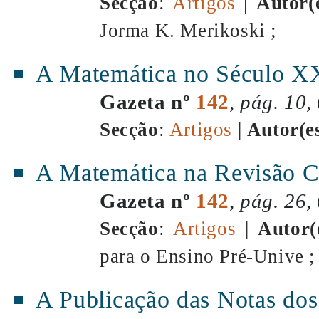
Secção
:
Artigos
|
Autor(
Jorma K. Merikoski ;
A Matemática no Século X
Gazeta nº
142
,
pág. 10,
Secção
:
Artigos
|
Autor(e
A Matemática na Revisão Cu
Gazeta nº
142
,
pág. 26,
Secção
:
Artigos
|
Autor(
para o Ensino Pré-Unive ;
A Publicação das Notas do