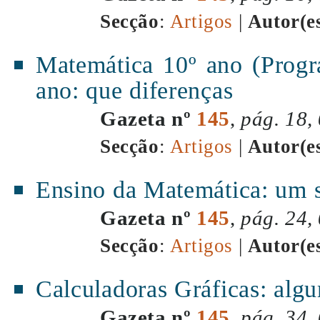
Secção
:
Artigos
|
Autor(e
Matemática 10º ano (Progr
ano: que diferenças
Gazeta nº
145
,
pág. 18,
Secção
:
Artigos
|
Autor(e
Ensino da Matemática: um s
Gazeta nº
145
,
pág. 24,
Secção
:
Artigos
|
Autor(e
Calculadoras Gráficas: algu
Gazeta nº
145
,
pág. 34,