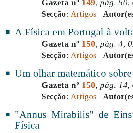
Gazeta nº
149
,
pág. 50,
Secção
:
Artigos
|
Autor(e
A Física em Portugal à volt
Gazeta nº
150
,
pág. 4, 
Secção
:
Artigos
|
Autor(e
Um olhar matemático sobre
Gazeta nº
150
,
pág. 14,
Secção
:
Artigos
|
Autor(e
"Annus Mirabilis" de Eins
Física