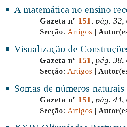
A matemática no ensino reco
Gazeta nº
151
,
pág. 32,
Secção
:
Artigos
|
Autor(e
Visualização de Construçõe
Gazeta nº
151
,
pág. 38,
Secção
:
Artigos
|
Autor(e
Somas de números naturais 
Gazeta nº
151
,
pág. 44,
Secção
:
Artigos
|
Autor(e