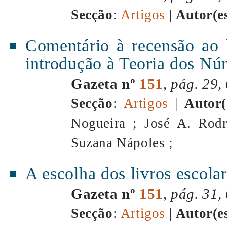
Secção
:
Artigos
|
Autor(e
Comentário à recensão ao 
introdução à Teoria dos Nú
Gazeta nº
151
,
pág. 29,
Secção
:
Artigos
|
Autor(
Nogueira ; José A. Rodr
Suzana Nápoles ;
A escolha dos livros escola
Gazeta nº
151
,
pág. 31,
Secção
:
Artigos
|
Autor(e