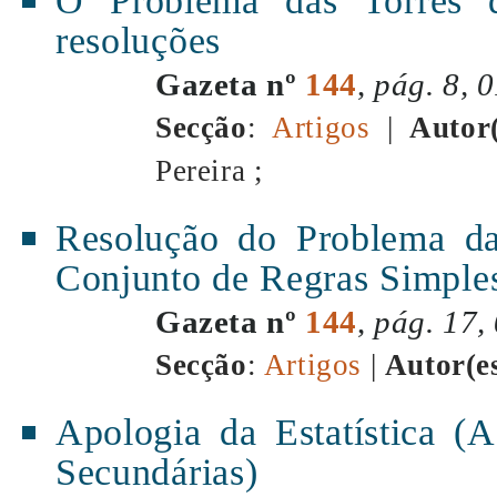
O Problema das Torres d
resoluções
Gazeta nº
144
,
pág. 8, 
Secção
:
Artigos
|
Autor(
Pereira ;
Resolução do Problema da
Conjunto de Regras Simple
Gazeta nº
144
,
pág. 17,
Secção
:
Artigos
|
Autor(e
Apologia da Estatística (
Secundárias)