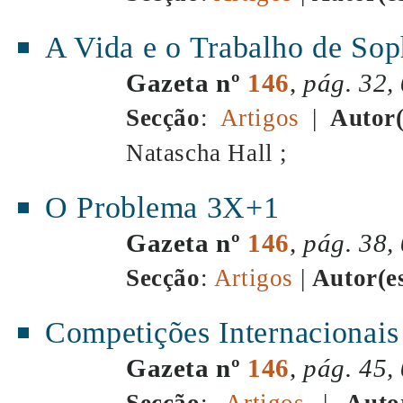
A Vida e o Trabalho de So
Gazeta nº
146
,
pág. 32,
Secção
:
Artigos
|
Autor(
Natascha Hall ;
O Problema 3X+1
Gazeta nº
146
,
pág. 38,
Secção
:
Artigos
|
Autor(e
Competições Internacionais
Gazeta nº
146
,
pág. 45,
Secção
:
Artigos
|
Auto