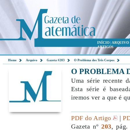
INÍCIO
|
ARQUIVO
ARTIGOS
Home
Arquivo
Gazeta #203
O Problema dos Três Corpos
O PROBLEMA 
Uma série recente da
Esta série é basea
iremos ver a que é que
PDF do Artigo
|
PD
Gazeta nº
203
, pág.