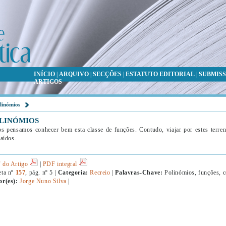
INÍCIO
|
ARQUIVO
|
SECÇÕES
|
ESTATUTO EDITORIAL
|
SUBMISS
ARTIGOS
linómios
LINÓMIOS
s pensamos conhecer bem esta classe de funções. Contudo, viajar por estes terren
raídos...
 do Artigo
|
PDF integral
eta nº
157
, pág. nº 5 |
Categoria:
Recreio
|
Palavras-Chave:
Polinómios, funções, c
or(es):
Jorge Nuno Silva
|