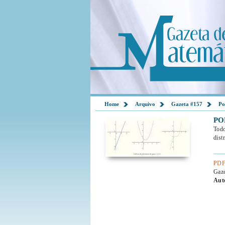
Home
Arquivo
Gazeta #157
Po
PO
Todo
dist
PDF
Gaz
Aut