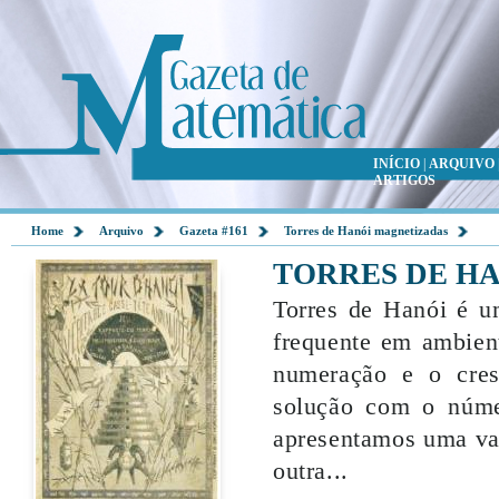
INÍCIO
|
ARQUIVO
ARTIGOS
Home
Arquivo
Gazeta #161
Torres de Hanói magnetizadas
TORRES DE H
Torres de Hanói é u
frequente em ambient
numeração e o cres
solução com o núme
apresentamos uma var
outra...