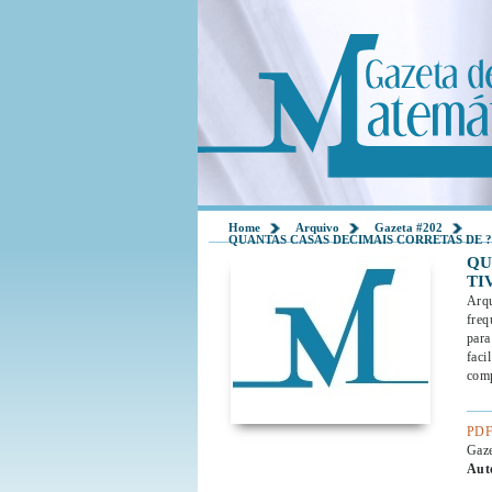
Home
Arquivo
Gazeta #202
QUANTAS CASAS DECIMAIS CORRETAS DE 
QU
TI
Arq
freq
para
faci
comp
PDF
Gaz
Aut