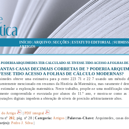
INÍCIO
|
ARQUIVO
|
SECÇÕES
|
ESTATUTO EDITORIAL
|
SUBMISS
ARTIGOS
? PODERIA ARQUIMEDES TER CALCULADO SE TIVESSE TIDO ACESSO A FOLHAS 
ANTAS CASAS DECIMAIS CORRETAS DE ? PODERIA ARQUI
VESSE TIDO ACESSO A FOLHAS DE CÁLCULO MODERNAS?
uimedes obteve uma estimativa para p entre 223 71 e 22 7 usando um método de
uentemente mencionado em resumos da História da Matemática, mas raramente é demo
 estimular a exploração matemática. Neste trabalho, propõe-se uma modificação s
lmente compreendida e executada por alunos do 11.º ano, e mostra-se como as li
utações digitais impedem a obtenção de níveis de precisão arbitrariamente altos.
 do Artigo
|
PDF integral
eta nº
202
, pág. nº 28 |
Categoria:
Artigos
|
Palavras-Chave:
Arquimedes, casas dec
or(es):
Pedro J. Silva
|