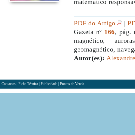
matemático responsáv
PDF do Artigo
|
PD
Gazeta nº
166
, pág.
magnético, auroras
geomagnético, naveg
Autor(es):
Alexandre
Contactos
|
Ficha Técnica
|
Publicidade
|
Pontos de Venda