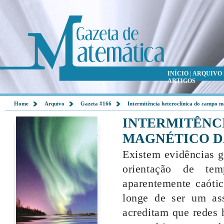
INÍCIO
|
ARQUIVO
ARTIGOS
Home
Arquivo
Gazeta #166
Intermitência heteroclínica do campo m
INTERMITÊNC
MAGNÉTICO D
Existem evidências g
orientação de te
aparentemente caóti
longe de ser um as
acreditam que redes h