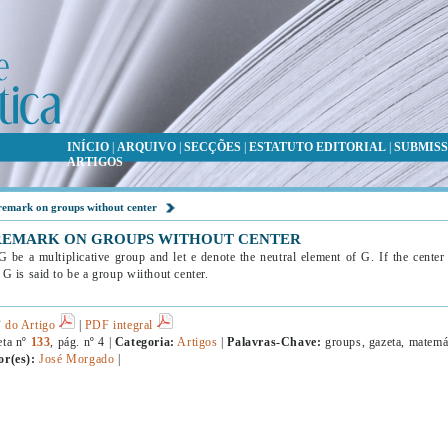
INÍCIO
|
ARQUIVO
|
SECÇÕES
|
ESTATUTO EDITORIAL
|
SUBMISS
ARTIGOS
remark on groups without center
REMARK ON GROUPS WITHOUT CENTER
G be a multiplicative group and let e denote the neutral element of G. If the center
 G is said to be a group wiithout center.
 do Artigo
|
PDF integral
eta nº
133
, pág. nº 4 |
Categoria:
Artigos
|
Palavras-Chave:
groups, gazeta, matemá
or(es):
José Morgado
|