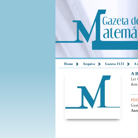
Home
Arquivo
Gazeta #133
A 
A 
Let 
then
PDF
Gaz
Aut