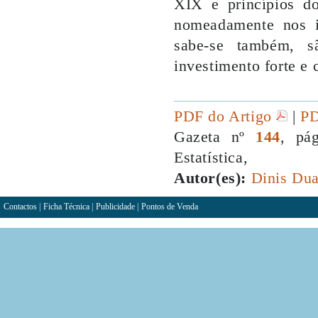
XIX e princípios d
nomeadamente nos in
sabe-se também, s
investimento forte e 
PDF do Artigo
|
PD
Gazeta nº
144
, pá
Estatística,
Autor(es):
Dinis Dua
Contactos
|
Ficha Técnica
|
Publicidade
|
Pontos de Venda