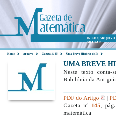
INÍCIO
|
ARQUIVO
ARTIGOS
Home
Arquivo
Gazeta #145
Uma Breve História de Pi
UMA BREVE HI
Neste texto conta-
Babilónia da Antigui
PDF do Artigo
|
PD
Gazeta nº
145
, pág
matemática