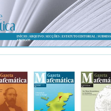
INÍCIO
|
ARQUIVO
|
SECÇÕES
|
ESTATUTO EDITORIAL
|
SUBMISS
ARTIGOS