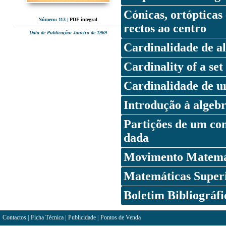
Cónicas, ortópticas
Número: 113
|
PDF integral
rectos ao centro
Data de Publicação: Janeiro de 1969
Cardinalidade de al
Cardinality of a set
Cardinalidade de u
Introdução à algebr
Partições de um co
dada
Movimento Matemá
Matemáticas Super
Boletim Bibliográfi
Contactos
|
Ficha Técnica
|
Publicidade
|
Pontos de Venda