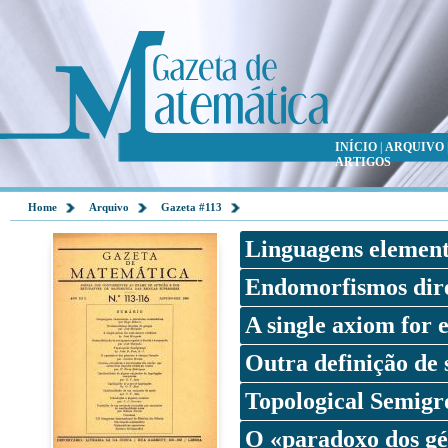
INÍCIO
|
ARQUIVO
ARTIGOS
Home
Arquivo
Gazeta #113
Linguagens element
Endomorfismos dire
A single axiom for 
Outra definição de 
Topological Semigr
O «paradoxo dos g